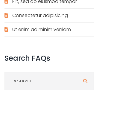
Elit, sed do eiusmod tempor
Consectetur adipisicing
Ut enim ad minim veniam
Search
FAQs
S
u
b
m
i
t